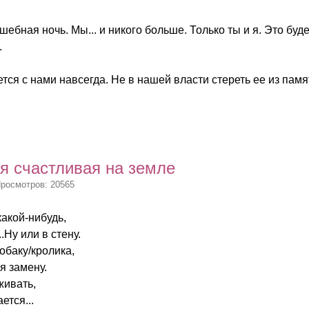
шебная ночь. Мы... и никого больше. Только ты и я. Это бу
.
тся с нами навсегда. Не в нашей власти стереть ее из памят
ая счастливая на земле
Просмотров: 20565
какой-нибудь,
.Ну или в стену.
обаку/кролика,
я замену.
живать,
ется...