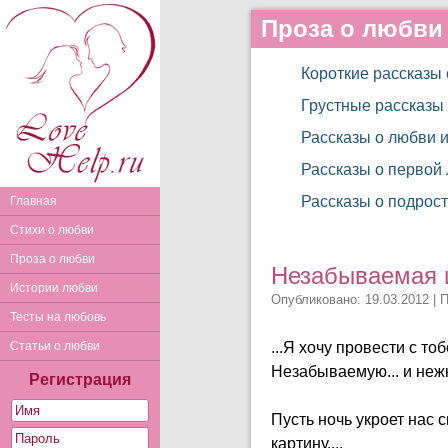
Проза о любви
Короткие рассказы
Грустные рассказы
Рассказы о любви и
Рассказы о первой
Рассказы о подрос
Главная
Стихи о любви
Проза о любви
Незабываемая и
Истории любви
Опубликовано: 19.03.2012 | 
Тесты на любовь
Статьи о любви
...Я хочу провести с т
Незабываемую... и нежн
Регистрация
Пусть ночь укроет нас 
картину....