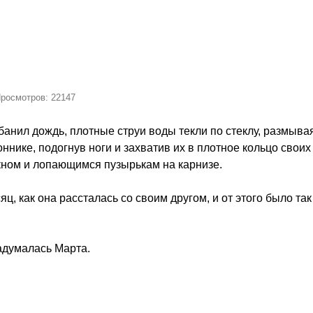
Просмотров: 22147
анил дождь, плотные струи воды текли по стеклу, размывая
ннике, подогнув ноги и захватив их в плотное кольцо своих
кном и лопающимся пузырькам на карнизе.
ц, как она рассталась со своим другом, и от этого было та
задумалась Марта.