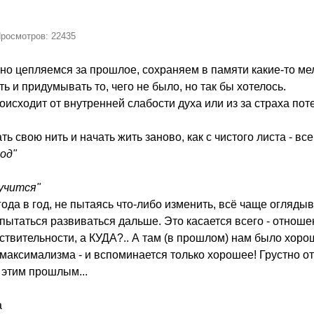
Просмотров: 22435
но цепляемся за прошлое, сохраняем в памяти какие-то ме
 и придумывать то, чего не было, но так бы хотелось.
роисходит от внутренней слабости духа или из за страха п
 свою нить и начать жить заново, как с чистого листа - все
од"
лучится"
года в год, не пытаясь что-либо изменить, всё чаще огля
пытаться развиваться дальше. Это касается всего - отноше
ствительности, а КУДА?.. А там (в прошлом) нам было хоро
аксимализма - и вспоминается только хорошее! Грустно от т
 этим прошлым...
а