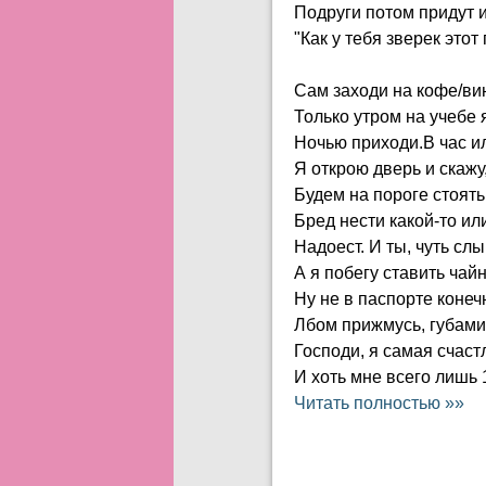
Подруги потом придут и
"Как у тебя зверек этот 
Сам заходи на кофе/вин
Только утром на учебе 
Ночью приходи.В час ил
Я открою дверь и скажу,
Будем на пороге стоять,
Бред нести какой-то ил
Надоест. И ты, чуть сл
А я побегу ставить чайн
Ну не в паспорте конечн
Лбом прижмусь, губами
Господи, я самая счаст
И хоть мне всего лишь 1
Читать полностью »»