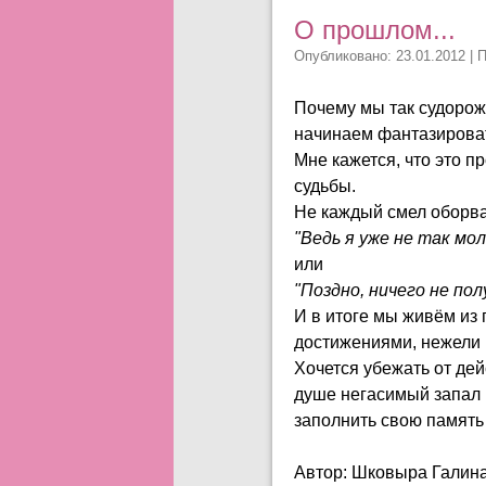
О прошлом...
Опубликовано: 23.01.2012 | 
Почему мы так судорож
начинаем фантазировать
Мне кажется, что это п
судьбы.
Не каждый смел оборвать
"Ведь я уже не так мол
или
"Поздно, ничего не по
И в итоге мы живём из 
достижениями, нежели 
Хочется убежать от дей
душе негасимый запал м
заполнить свою память
Автор: Шковыра Галин