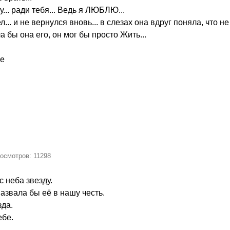
у... ради тебя... Ведь я ЛЮБЛЮ...
л... и не вернулся вновь... в слезах она вдруг поняла, что не
а бы она его, он мог бы просто Жить...
ке
росмотров: 11298
с неба звезду.
назвала бы её в нашу честь.
зда.
ебе.