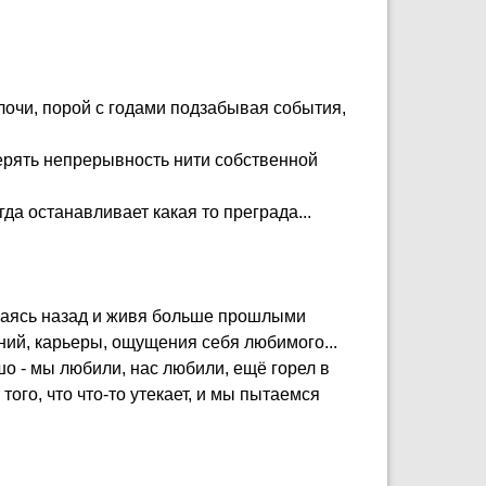
лочи, порой с годами подзабывая события,
отерять непрерывность нити собственной
гда останавливает какая то преграда...
дываясь назад и живя больше прошлыми
ний, карьеры, ощущения себя любимого...
шо - мы любили, нас любили, ещё горел в
ого, что что-то утекает, и мы пытаемся