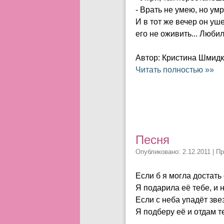
- Врать не умею, но умр
И в тот же вечер он уше
его не оживить... Любил
Автор: Кристина Шмид
Читать полностью »»
Песня
Опубликовано: 2.12.2011 | П
Если б я могла достать 
Я подарила её тебе, и 
Если с неба упадёт зве
Я подберу её и отдам т