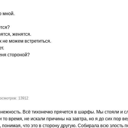
о мной.
ется?
ятся, женятся.
к не можем встретиться.
т.
еня стороной?
росмотров: 13912
нежность. Всё тихонечко прячется в шарфы. Мы стояли и слу
 то время, не искали причины на завтра, но я до сих пор ве
 понимая, что это в сторону другую. Собирала всю злость по