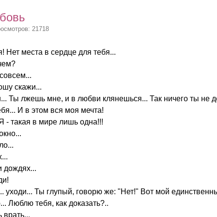
юбовь
росмотров: 21718
я! Нет места в сердце для тебя...
чем?
совсем...
шу скажи...
.. Ты лжешь мне, и в любви клянешься... Так ничего ты не д
бя... И в этом вся моя мечта!
Я - такая в мире лишь одна!!!
окно...
о...
...
и дождях...
ди!
.. уходи... Ты глупый, говорю же: "Нет!" Вот мой единственный
.. Люблю тебя, как доказать?..
 врать...