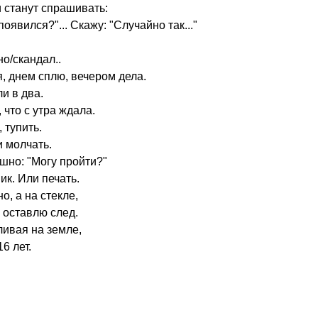
 станут спрашивать:
появился?"... Скажу: "Случайно так..."
о/скандал..
я, днем сплю, вечером дела.
и в два.
 что с утра ждала.
 тупить.
и молчать.
ышно: "Могу пройти?"
ик. Или печать.
о, а на стекле,
 оставлю след.
ливая на земле,
6 лет.