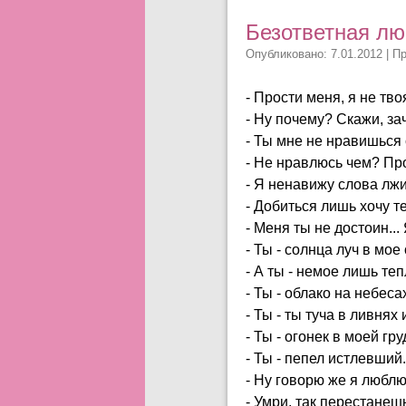
Безответная л
Опубликовано: 7.01.2012 | П
- Прости меня, я не тво
- Ну почему? Скажи, за
- Ты мне не нравишься 
- Не нравлюсь чем? Про
- Я ненавижу слова лжи.
- Добиться лишь хочу те
- Меня ты не достоин... 
- Ты - солнца луч в мое 
- А ты - немое лишь тепл
- Ты - облако на небесах
- Ты - ты туча в ливнях 
- Ты - огонек в моей гру
- Ты - пепел истлевший.
- Ну говорю же я люблю.
- Умри, так перестанешь