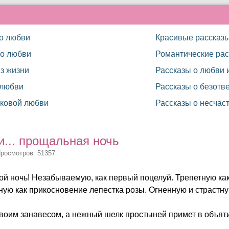
 о любви
Красивые рассказ
 о любви
Романтические рас
з жизни
Рассказы о любви 
 любви
Рассказы о безотв
тковой любви
Рассказы о несчас
... прощальная ночь
Просмотров: 51357
обой ночь! Незабываемую, как первый поцелуй. Трепетную ка
ую как прикосновение лепестка розы. Огненную и страстну
своим занавесом, а нежный шелк простыней примет в объяти