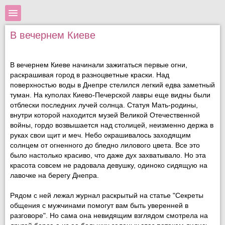
В вечернем Киеве
В вечернем Киеве начинали зажигаться первые огни,
раскрашивая город в разноцветные краски. Над
поверхностью воды в Днепре стелился легкий едва заметный
туман. На куполах Киево-Печерской лавры еще видны были
отблески последних лучей солнца. Статуя Мать-родины,
внутри которой находится музей Великой Отечественной
войны, гордо возвышается над столицей, неизменно держа в
руках свои щит и меч. Небо окрашивалось заходящим
солнцем от огненного до бледно лилового цвета. Все это
было настолько красиво, что даже дух захватывало. Но эта
красота совсем не радовала девушку, одиноко сидящую на
лавочке на берегу Днепра.
Рядом с ней лежал журнал раскрытый на статье "Секреты
общения с мужчинами помогут вам быть уверенней в
разговоре". Но сама она невидящим взглядом смотрела на