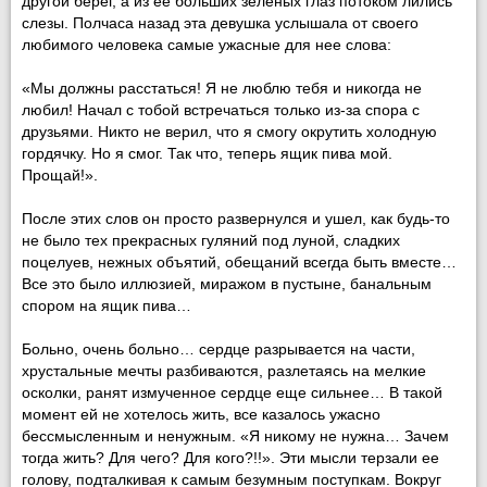
другой берег, а из ее больших зеленых глаз потоком лились
слезы. Полчаса назад эта девушка услышала от своего
любимого человека самые ужасные для нее слова:
«Мы должны расстаться! Я не люблю тебя и никогда не
любил! Начал с тобой встречаться только из-за спора с
друзьями. Никто не верил, что я смогу окрутить холодную
гордячку. Но я смог. Так что, теперь ящик пива мой.
Прощай!».
После этих слов он просто развернулся и ушел, как будь-то
не было тех прекрасных гуляний под луной, сладких
поцелуев, нежных объятий, обещаний всегда быть вместе…
Все это было иллюзией, миражом в пустыне, банальным
спором на ящик пива…
Больно, очень больно… сердце разрывается на части,
хрустальные мечты разбиваются, разлетаясь на мелкие
осколки, ранят измученное сердце еще сильнее… В такой
момент ей не хотелось жить, все казалось ужасно
бессмысленным и ненужным. «Я никому не нужна… Зачем
тогда жить? Для чего? Для кого?!!». Эти мысли терзали ее
голову, подталкивая к самым безумным поступкам. Вокруг