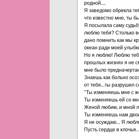
родной....
Я заведомо обрекла тебя
что известно мне, ты бы
Я посылала саму судьбу 
люблю тебя? Столько ве
дано помнить как мы кр
океан ради моей улыбки.
Но я люблю! Люблю тебя
прошлых жизнях я не смо
мне было предначертан
Знаешь как больно осоз
от тебя...ты разрушил 
"Ты изменяешь мне с 
Ты изменяешь ей со м
Женой любим, и мной 
Ты изменяешь нам дво
Я не осуждаю... Я люблю
Пусть сердце в клочья..