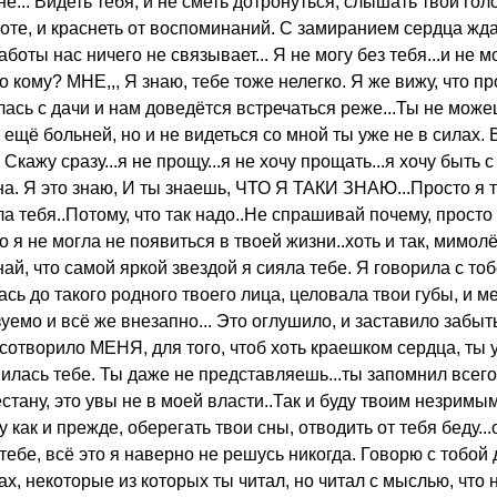
не... Видеть тебя, и не сметь дотронуться, слышать твой го
боте, и краснеть от воспоминаний. С замиранием сердца жда
аботы нас ничего не связывает... Я не могу без тебя...и не м
но кому? МНЕ,,, Я знаю, тебе тоже нелегко. Я же вижу, что 
улась с дачи и нам доведётся встречаться реже...Ты не мож
ещё больней, но и не видеться со мной ты уже не в силах.
жу сразу...я не прощу...я не хочу прощать...я хочу быть с т
на. Я это знаю, И ты знаешь, ЧТО Я ТАКИ ЗНАЮ...Просто я т
а тебя..Потому, что так надо..Не спрашивай почему, просто 
о я не могла не появиться в твоей жизни..хоть и так, мимолё
най, что самой яркой звездой я сияла тебе. Я говорила с т
сь до такого родного твоего лица, целовала твои губы, и меч
зуемо и всё же внезапно... Это оглушило, и заставило забыт
 сотворило МЕНЯ, для того, чтоб хоть краешком сердца, ты у
снилась тебе. Ты даже не представляешь...ты запомнил всего 
стану, это увы не в моей власти..Так и буду твоим незрим
у как и прежде, оберегать твои сны, отводить от тебя беду...
 тебе, всё это я наверно не решусь никогда. Говорю с тобо
х, некоторые из которых ты читал, но читал с мыслью, что 