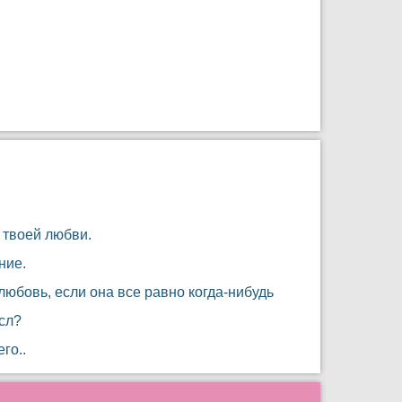
 твоей любви.
ние.
любовь, если она все равно когда-нибудь
сл?
го..