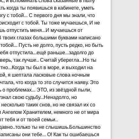
лос, и вспоминать слова сказанные в пылу
ть когда ты появишься в кабинете, уметь
огу с тобой... С первого дня мы знали, что
происходит с тобой. Ты тоже мучаешься, И не
ешь отпустить меня...И мучаешься от
 В твоих глазах большими буквами написано
обой... Пусть не долго, пусть редко, но быть
ебя отпустила...ещё раньше...задолго до
верь, так лучше.. Считай уберегла...Но ты
тно...Когда ты был в море, и выходил на
обой, я шептала ласковые слова ночным
тала, что когда то это случится наяву. Это
ь о проблемах... ЭТО, из звёздной пыли,
знал свою судьбу...Ненадолго, но
несколько таких снов, но не связал их со
ым Ангелом Хранителем, немного не от мира
от тебя и от твоей семьи..
й давно..только ты не слышишь.Большинство
написаны они тебе... О! Как ты ошибаешься