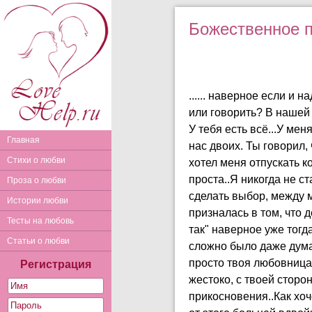
Божественное п
...... наверное если и 
или говорить? В нашей 
У тебя есть всё...У ме
Главная
нас двоих. Ты говорил,
Стихи о любви
хотел меня отпускать ко
проста..Я никогда не с
Проза о любви
сделать выбор, между м
Истории любви
призналась в том, что 
Тесты на любовь
так" наверное уже тогд
Статьи о любви
сложно было даже думат
просто твоя любовница..
Регистрация
жестоко, с твоей сторон
прикосновения..Как хоч