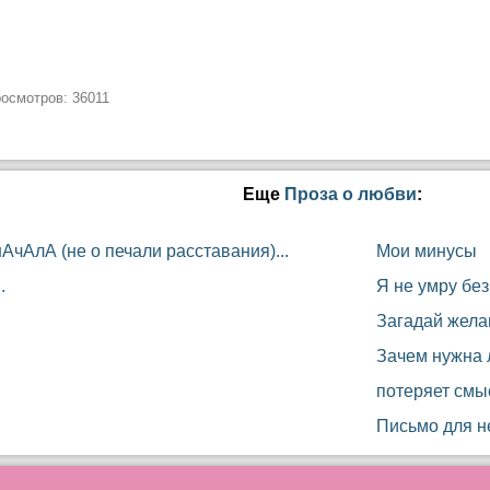
росмотров: 36011
Еще
Проза о любви
:
чАлА (не о печали расставания)...
Мои минусы
.
Я не умру без
Загадай жела
Зачем нужна 
потеряет смы
Письмо для не