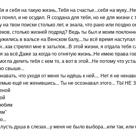
 и себя на такую жизнь..Тебя на счастье...себя на муку...Н
 понял, и не осудил. Я создана для тебя, но не для жизни с т
на твои поиски столько лет, и знала, что рано или поздно о
ков, столько жизней подряд? Ведь ты был и моим поклонни
ужились в вальсе на Венском балу,...ты всё время наступал 
..как стрелял мне в затылок...В этой жизни, я отдала тебя са
 за всё.Даже за когда-то отнятую жизнь..Не имею права гов
гла делить тебя с кем то, а вот в этой...Не потому что уст
о свыше...
навать, что уходя от меня ты идёшь к ней.... Нет я не нена
семью ещё не женившись... Ты не осознавал этого... ТЫ НЕ З
женой
ной
любим
им"
...
.пусть душа в слезах...у меня не было выбора...или так, или 