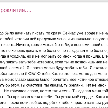
роклятие....
надо было начинать писать, то сразу. Сейчас уже вроде и не 
с тобой истории всё предельно ясно, и изначально, по умол
ня ничего...Ничего, кроме мыслей о тебе, и воспоминаний о 
 что не хочешь делать мне больно, но ты сделал мне больно 
гда я уходила, но и не мог быть со мной когда я пришла. В 
тану закатывать тебе истерики, если ты не позвонишь или н
ной и семьей. Я просто молча буду любить тебя...Я сказал
действительно ЛЮБЛЮ тебя. Как-то это незаметно для меня 
а в моих глазах можно было прочитать моё истинное отношен
ь об этом.Ты счастлив, ты любим, ты желанн..Нет не мной...М
. Не красивое слово, но это так и есть...Ты сделал меня то
ы... Ты привязал меня к себе...Ты украл моё сердце...Как я 
ется после ночи любви, подойти к тебе и просто взять за ру