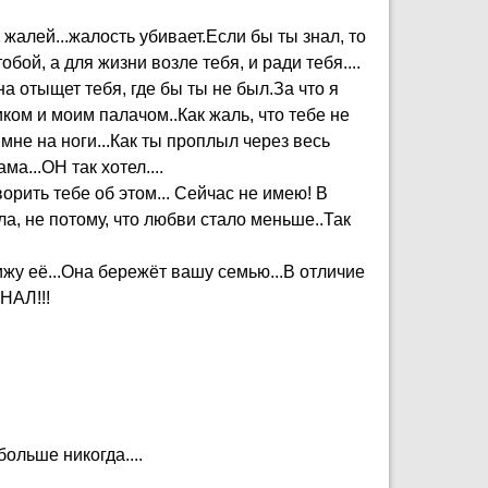
е жалей...жалость убивает.Если бы ты знал, то
обой, а для жизни возле тебя, и ради тебя....
на отыщет тебя, где бы ты не был.За что я
ком и моим палачом..Как жаль, что тебе не
мне на ноги...Как ты проплыл через весь
ма...ОН так хотел....
орить тебе об этом... Сейчас не имею! В
ала, не потому, что любви стало меньше..Так
вижу её...Она бережёт вашу семью...В отличие
НАЛ!!!
больше никогда....