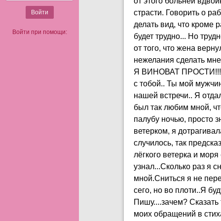
от этого больней вдвой
страсти. Говорить о ра
делать вид, что кроме р
Войти при помощи:
будет трудно... Но труд
от того, что жена верн
нежелания сделать мне 
Я ВИНОВАТ ПРОСТИ!!! Ска
с тобой.. Ты мой мужчи
нашей встречи.. Я отдал
был так любим мной, чт
палубу ночью, просто з
ветерком, я дотрагивала
случилось, так предска
лёгкого ветерка и моря
узнал...Сколько раз я 
мной.Сниться я не пере
сего, но во плоти..Я буд
Пишу....зачем? Сказать
моих обращений в стиха