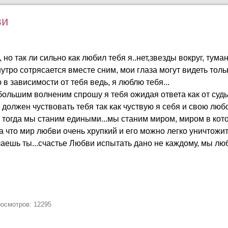
ви
 но так ли сильно как любил тебя я..нет,звезды вокруг, туман
утро сотрясается вместе сним, мои глаза могут видеть толь
 в зависимости от тебя ведь, я люблю тебя...
ольшим волненим спрошу я тебя ожидая ответа как от судьи
я должен чуствовать тебя так как чуствую я себя и свою лю
.и тогда мы станим едиными...мы станим миром, миром в кот
да что мир любви очень хрупкий и его можно легко уничтожи
аешь ты...счастье Любви испытать дано не каждому, мы люб
росмотров: 12295