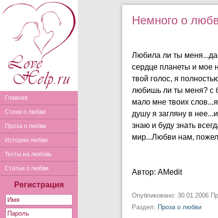
Немного о люб
Любила ли ты меня...да,
сердце планеты и мое н
твой голос, я полностью
любишь ли ты меня? с б
Главная
мало мне твоих слов...
Стихи о любви
душу я загляну в нее..
знаю и буду знать всег
Проза о любви
мир...Любви нам, пожел
Истории любви
Тесты на любовь
Статьи о любви
Автор: AMedit
Регистрация
Опубликовано: 30.01.2006 П
Раздел:
Проза о любви