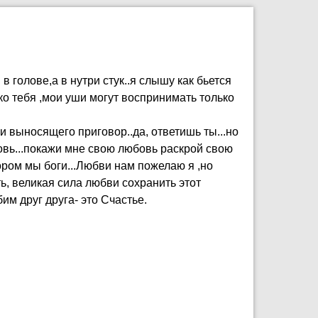
 в голове,а в нутри стук..я слышу как бьется
ко тебя ,мои уши могут воспринимать только
 выносящего приговор..да, ответишь ты...но
бовь...покажи мне свою любовь раскрой свою
ором мы боги...Любви нам пожелаю я ,но
ть, великая сила любви сохранить этот
им друг друга- это Счастье.