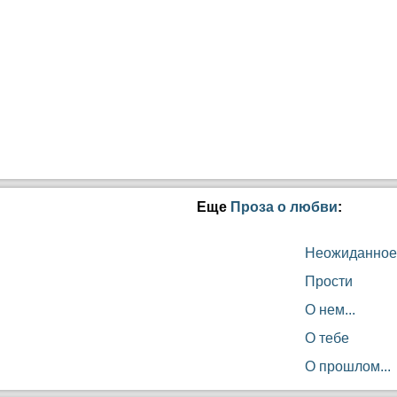
Еще
Проза о любви
:
Неожиданное
Прости
О нем...
О тебе
О прошлом...