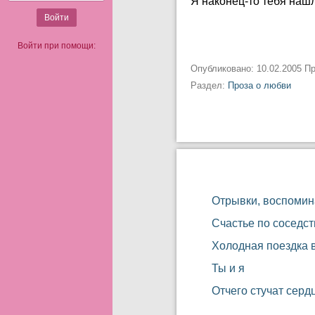
Я наконец-то тебя нашл
Войти при помощи:
Опубликовано: 10.02.2005 П
Раздел:
Проза о любви
Отрывки, воспомина
Счастье по соседст
Холодная поездка в
Ты и я
Отчего стучат серд