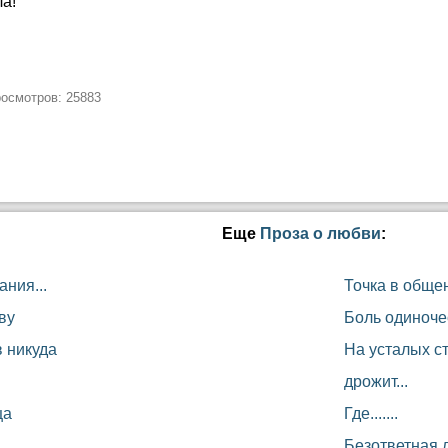
а!
росмотров: 25883
Еще
Проза о любви
:
ния...
Точка в общен
ву
Боль одиноче
 никуда
На усталых с
дрожит...
ца
Где.......
Безответная 