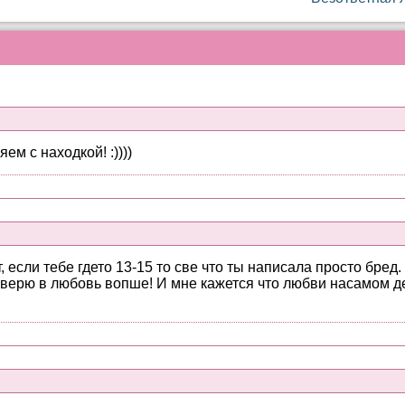
м с находкой! :))))
, если тебе гдето 13-15 то све что ты написала просто бред
 верю в любовь вопше! И мне кажется что любви насамом д