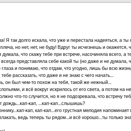
! Я так долго искала, что уже и перестала надеяться, а ты о
 плеча, но нет, нет, не буду! Вдруг ты исчезнешь и окажется, 
 думала, что скажу тебе при встрече, насочиняла всего, а т
я всегда представляла себе какой ты (но даже и не думала, 
 глаза и понимаю, что отдам, что угодно, лишь бы всю жизнь,
тебе рассказать, что даже и не знаю с чего начать...
шь, он был чем-то похож на тебя, такой же нежный...
лопьями, и всё вокруг искрилось от его света, а потом на н
олжно что-то случится, но я не подозревала, что встречу те
т дождь...кап-кап, ...кап-кап...слышишь?
ннику...кап-кап, кап-кап...его грустная мелодия напоминает 
плакать, ведь теперь ты рядом...и всё хорошо...ты только зна