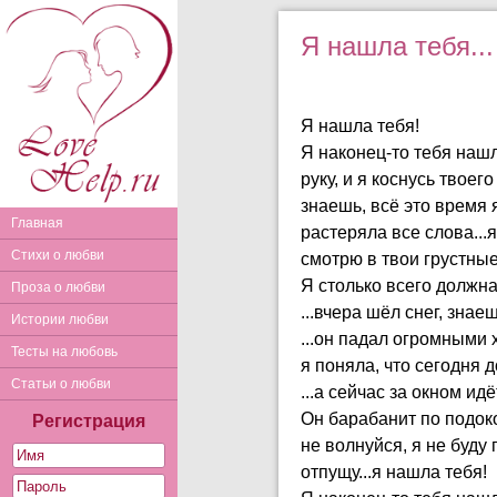
Я нашла тебя...
Я нашла тебя!
Я наконец-то тебя нашла
руку, и я коснусь твоего
знаешь, всё это время я
Главная
растеряла все слова...
Стихи о любви
смотрю в твои грустные
Я столько всего должна 
Проза о любви
...вчера шёл снег, знае
Истории любви
...он падал огромными х
Тесты на любовь
я поняла, что сегодня д
Статьи о любви
...а сейчас за окном идё
Он барабанит по подоко
Регистрация
не волнуйся, я не буду 
отпущу...я нашла тебя!