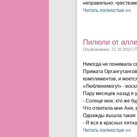
неправильно: чувствами
Читать полностью »»
Пилюли от алле
Опубликовано: 21.10.2012 | 
Никогда не понимала св
Примата Органгутангови
комплиментов, и моется 
«Люблюнемогу!» - воск
Пару месяцев назад я у
- Солнце мое, кто же б
Что ответила мне Аня, 
Однажды вышла такая и
- Я вся в красных пятн
Читать полностью »»