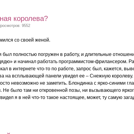
ная королева?
Просмотров: 9552
омился со своей женой.
 я был полностью погружен в работу, и длительные отношен
дядю» и начинал работать программистом-фрилансером. Ра
скал в интернете что-то по работе, запрос был, кажется, вы
ва на всплывающей панели увидел ее – Снежную королеву. Д
росто невозможно не заметить. Блондинка с ярко-синими гл
 Не было там ни откровенной позы, ни вызывающего ярко
видел я в ней что-то такое настоящее, может, ту самую загад