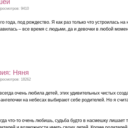
шей
Просмотров: 9410
го года, под рождество. Я как раз только что устроилась н
авилась – все время с людьми, да и девочки в любой момент
ия: Няня
Просмотров: 18262
всегда очень любила детей, этих удивительных чистых созд
и-ангелочки на небесах выбирают себе родителей. Но я счит
когда что-то очень любишь, судьба будто в насмешку лишает
дителей и возможности иметь своих детей. Кроме родителей у