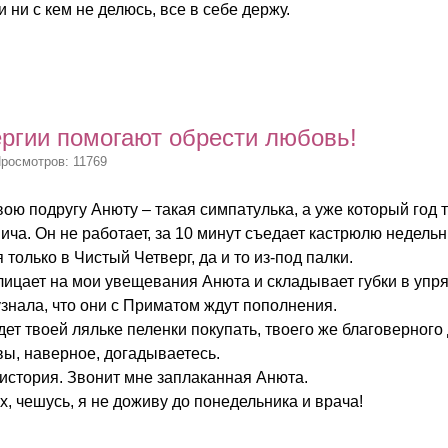
 ни с кем не делюсь, все в себе держу.
ргии помогают обрести любовь!
Просмотров: 11769
ою подругу Анюту – такая симпатулька, а уже который год т
ча. Он не работает, за 10 минут съедает кастрюлю недельны
только в Чистый Четверг, да и то из-под палки.
лицает на мои увещевания Анюта и складывает губки в упр
знала, что они с Приматом ждут пополнения.
удет твоей ляльке пеленки покупать, твоего же благоверног
вы, наверное, догадываетесь.
стория. Звонит мне заплаканная Анюта.
ах, чешусь, я не доживу до понедельника и врача!