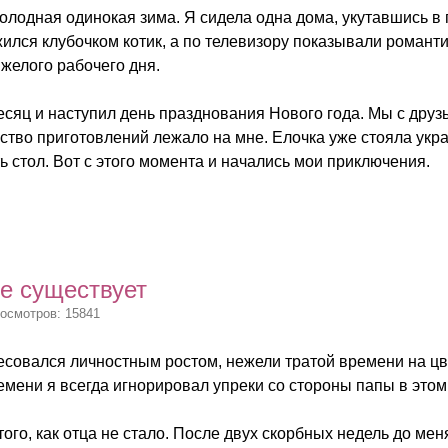
олодная одинокая зима. Я сидела одна дома, укутавшись в 
ился клубочком котик, а по телевизору показывали романти
желого рабочего дня.
сяц и наступил день празднования Нового года. Мы с друзь
ство приготовлений лежало на мне. Елочка уже стояла укра
ь стол. Вот с этого момента и начались мои приключения.
е существует
росмотров: 15841
есовался личностным ростом, нежели тратой времени на цве
емени я всегда игнорировал упреки со стороны папы в это
ого, как отца не стало. После двух скорбных недель до меня