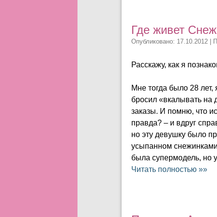
Где живет Снеж
Опубликовано: 17.10.2012 | 
Расскажу, как я познак
Мне тогда было 28 лет,
бросил «вкалывать на 
заказы. И помню, что и
правда? – и вдруг спра
но эту девушку было п
усыпанном снежинками.
была супермодель, но у
Читать полностью »»