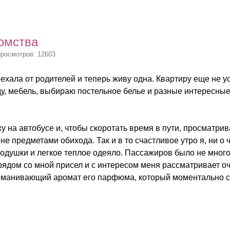
омства
Просмотров: 12603
ехала от родителей и теперь живу одна. Квартиру еще не у
у, мебель, выбираю постельное белье и разные интересные
у на автобусе и, чтобы скоротать время в пути, просматри
е предметами обихода. Так и в то счастливое утро я, ни о 
одушки и легкое теплое одеяло. Пассажиров было не много.
о рядом со мной присел и с интересом меня рассматривает 
манивающий аромат его парфюма, который моментально св