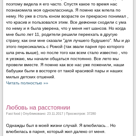
поэтому видела я его часто. Спустя какое то время нас
познакомила моя одноклассница. Я помню как млела по
нему. Но уже в столь юном возрасте он прекрасно понимал ,
что красив и пользовался этим. Все девчонки сходили с ума
по нему и я была уверена, что у меня нет шансов. Но когда
мне было лет 11, родители решили переехать в другую
страну, как они мне сказали "для лучшего будушего". Мы и до
этого пересикались с Ромой (так звали парня про которого
шла речь выше), но после того как всем стало известно , что
я уезжаю, мы начали общаться постоянно. Все лето мы
провели вместе. Я помню как все нас уже поженили, наши
бабушки были в восторге от такой красивой пары и наших
милых детских отшений.
Читать полностью »»
Любовь на расстоянии
Fast food
| Опубликовано: 23.11.2017 | Просмотров: 37280
Однажды был в моей жизни случай. Я влюбилась... Но
влюбилась в парня, который жил далеко от меня.