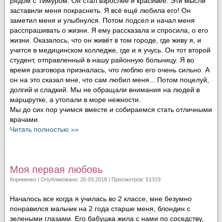
рядом с Тимуром. Он стал взрослее и красивее. Эти мысли
заставили меня покраснеть. Я всё ещё любила его! Он
заметил меня и улыбнулся. Потом подсел и начал меня
расспрашивать о жизни. Я ему рассказала и спросила, о его
жизни. Оказалось, что он живёт в том городе, где живу я, и
учится в медицинском колледже, где и я учусь. Он тот второй
студент, отправленный в нашу районную больницу. Я во
время разговора призналась, что люблю его очень сильно. А
он на это сказал мне, что сам любил меня... Потом поцелуй,
долгий и сладкий. Мы не обращали внимания на людей в
маршрутке, а утопали в море нежности.
Мы до сих пор учимся вместе и собираемся стать отличными
врачами.
Читать полностью »»
Моя первая любовь
Корниенко
| Опубликовано: 20.03.2018 | Просмотров: 51319
Началось все когда я училась во 2 классе, мне безумно
понравился мальчик на 2 года старше меня, блондин с
зелеными глазами. Его бабушка жила с нами по соседству,