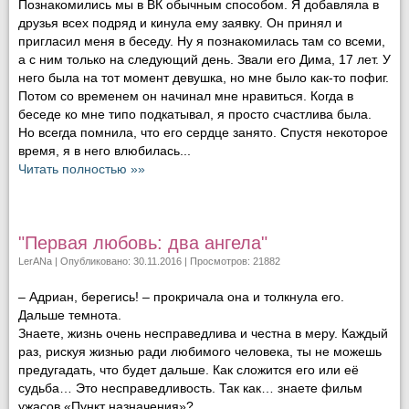
Познакомились мы в ВК обычным способом. Я добавляла в
друзья всех подряд и кинула ему заявку. Он принял и
пригласил меня в беседу. Ну я познакомилась там со всеми,
а с ним только на следующий день. Звали его Дима, 17 лет. У
него была на тот момент девушка, но мне было как-то пофиг.
Потом со временем он начинал мне нравиться. Когда в
беседе ко мне типо подкатывал, я просто счастлива была.
Но всегда помнила, что его сердце занято. Спустя некоторое
время, я в него влюбилась...
Читать полностью »»
"Первая любовь: два ангела"
LerANa
| Опубликовано: 30.11.2016 | Просмотров: 21882
– Адриан, берегись! – прокричала она и толкнула его.
Дальше темнота.
Знаете, жизнь очень несправедлива и честна в меру. Каждый
раз, рискуя жизнью ради любимого человека, ты не можешь
предугадать, что будет дальше. Как сложится его или её
судьба… Это несправедливость. Так как… знаете фильм
ужасов «Пункт назначения»?