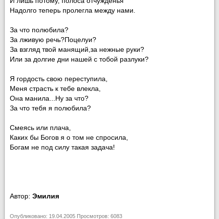
И лишь потому, полоса отчужденья
Надолго теперь пролегла между нами.
За что полюбила?
За лживую речь?Поцелуи?
За взгляд твой манящий,за нежные руки?
Или за долгие дни нашей с тобой разлуки?
Я гордость свою переступила,
Меня страсть к тебе влекла,
Она манила...Ну за что?
За что тебя я полюбила?
Смеясь или плача,
Каких бы Богов я о том не спросила,
Богам не под силу такая задача!
Автор:
Эмилия
Опубликовано: 19.04.2005 Просмотров: 6083