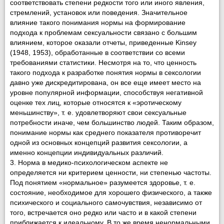
соответство­вать степени редкости того или иного явления,
стремлений, уста­новок или поведения. Значительное
влияние такого понимания нормы на формирование
подхода к проблемам сексуальности свя­зано с большим
влиянием, которое оказали отчеты, приведенные Kinsey
(1948, 1953), обработанные в соответствии со все­ми
требованиями статистики. Несмотря на то, что ценность
такого подхода к разработке понятия нормы в сексологии
давно уже дискредитирована, он все еще имеет место на
уровне популярной информации, способствуя негативной
оценке тех лиц, которые относятся к «эротическому
меньшинству», т. е. удовлетворяют свои сексуальные
потребности иначе, чем большинство людей. Таким образом,
понимание нормы как среднего показателя противоречит
одной из основных концепций развития сексологии, а
именно кон­цепции индивидуальных различий.
3. Норма в медико-психологическом аспекте не
определяется ни критерием ценности, ни степенью частоты.
Под понятием «нормальное» разумеется здоровье, т. е.
состояние, необходимое для хорошего физического, а также
психического и социального самочувствия, независимо от
того, встречается оно редко или часто и в какой степени
приближается к идеальному. В то же время ненормальными