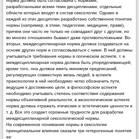
норма должна быть согласована с нормами,
разработанными всеми теми дисциплинами, отдельные
области которых входят в состав сексологии. Однако в
каждой из этих дисциплин разработано собственное понятие
нормы (напри­мер, в этике, педагогике, медицине, праве),
причем они часто не только не совпадают друг с другом, но
во многих отношениях бы­вают даже противоположными. Во-
вторых, междисциплинарная норма должна создаваться на
основе других норм и согласовывать­ся с ними. В ней должны
учитываться требования нормы в логическом аспекте, т. е.
междисциплинарная норма должна быть упорядочивающей;
кроме того, она должна иметь минимум пред­писаний,
регулирующих совместную жизнь людей; в аспекте
праксеологии в ней необходимо четко обозначить пути,
ведущие к достижению цели; в философском аспекте
необходимо учитывать степень соответствия содержания
нормы объективной реальности; в аксеологическом аспекте
норма должна отражать этические и эстетические ценности и
т. д. Все это создает огромные трудности для разработки
междисциплинарной сексологической нормы.
На современное понимание нормы в сексологии
принципиаль­ное влияние оказали три гетерогенные понятия
ее: