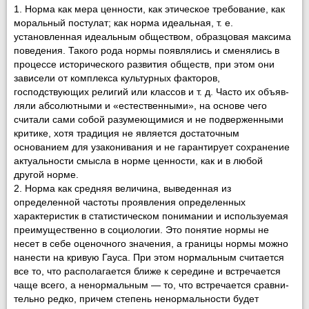
1. Норма как мера ценности, как этическое требование, как
мо­ральный постулат; как норма идеальная, т. е.
установленная иде­альным обществом, образцовая максима
поведения. Такого рода нормы появлялись и сменялись в
процессе исторического развития обществ, при этом они
зависели от комплекса культурных факто­ров,
господствующих религий или классов и т. д. Часто их объяв­
ляли абсолютными и «естественными», на основе чего
считали сами собой разумеющимися и не подверженными
критике, хотя традиция не является достаточным
основанием для узаконивания и не гарантирует сохранение
актуальности смысла в норме ценно­сти, как и в любой
другой норме.
2. Норма как средняя величина, выведенная из
определенной частоты проявления определенных
характеристик в статистиче­ском понимании и используемая
преимущественно в социологии. Это понятие нормы не
несет в себе оценочного значения, а грани­цы нормы можно
нанести на кривую Гауса. При этом нормальным считается
все то, что располагается ближе к середине и встре­чается
чаще всего, а ненормальным — то, что встречается сравни­
тельно редко, причем степень ненормальности будет