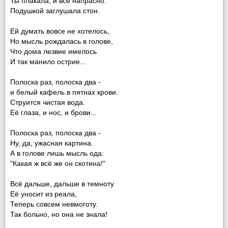
Ты плакала, и всё напрасно.
Подушкой заглушала стон.
Ей думать вовсе не хотелось,
Но мысль рождалась в голове,
Что дома лезвие имелось
И так манило острие...
Полоска раз, полоска два -
и белый кафель в пятнах крови.
Струится чистая вода.
Её глаза, и нос, и брови...
Полоска раз, полоска два -
Ну, да, ужасная картина.
А в голове лишь мысль ода:
"Какая ж всё же он скотина!"
Всё дальше, дальше в темноту
Её уносит из реала,
Теперь совсем невмоготу.
Так больно, но она не знала!