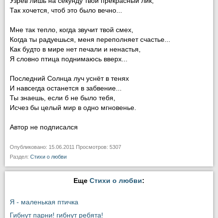
Узрев лишь на секунду твой прекрасный лик,
Так хочется, чтоб это было вечно...
Мне так тепло, когда звучит твой смех,
Когда ты радуешься, меня переполняет счастье...
Как будто в мире нет печали и ненастья,
Я словно птица поднимаюсь вверх...
Последний Солнца луч уснёт в тенях
И навсегда останется в забвение...
Ты знаешь, если б не было тебя,
Исчез бы целый мир в одно мгновенье.
Автор не подписался
Опубликовано: 15.06.2011 Просмотров: 5307
Раздел:
Стихи о любви
Еще
Стихи о любви
:
Я - маленькая птичка
Гибнут парни! гибнут ребята!