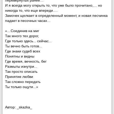
перевернутых ранее…
И я всегда могу открыть то, что уже было прочитано,… но
никогда то, что еще впереди….
Замочек щелкает в определенный момент, и новая песчинка
падает в песочных часах…
«…Соединив на миг
Так много тех дорог,
Где только здесь... сейчас...
Ты вечно быть готов...
Где знаки судеб всех
Понятны и видны
Где время, вечность, бег
Размыты изнутри...
Так просто описать
Принятие любви
Так сложно передать
Ты только ощути...»
Автор: _skazka_