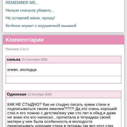
REMEMBER ME...
Нельзя сначала убивать...
Не оставляй меня, прошу!
Котёнок играет с игрушечной мышкой
Комментарии
Показано 2 из 2
санька
15 Сентября 2006
клево..молодца
Одинокая
12 Октября 2008
КАК НЕ СТЫДНО? Как не стыдно писать чужие стихи и
подписываться своим именем?!?!?! Да,это очень хороший
стих.я его помню с детства!ему уже сто лет в обед,я даже
не знаю кто его написал...прочитала в тетрадках своей
матери-у нее была особенность-в молодости
переписывать хорошие стихи в тетрадь.так вот-этот стих