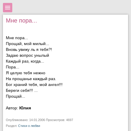
Мне пора...
Мне пора...
Прощай, мой милый...
Вновь увижу ль я тебя?!
Задаю вопрос унылый
Каждый раз, когда...
Пора...
Я целую тебя нежно
На прощанье каждый раз.
Бог храний тебя, мой ангел!!!
Береги себя!!! ...
Прощай...
Автор:
Юлия
Опубликовано: 14.01.2006 Просмотров: 4697
Раздел:
Стихи о любви