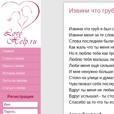
Извини что груб
Извини что груб я был 
Извини меня за те слов
Слова последнии были
Как жаль что ты меня не
Главная
Но я люблю тебе как пр
Стихи о любви
Люблю тебя малышь л
Люби меня ещё сильне
Проза о любви
И мне ненужно больше
Истории любви
Стоял на улице и думал.
Тесты на любовь
Чувствовал себя посл
Статьи о любви
Вдруг ты меня не любиш
Вдруг услышал - ты сто
Регистрация
Спасибо за то что ты ес