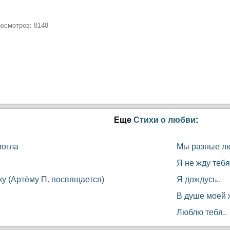
росмотров: 8148
Еще
Стихи о любви
:
могла
Мы разные лю
Я не жду тебя,
у (Артёму П. посвящается)
Я дождусь..
В душе моей 
Люблю тебя..