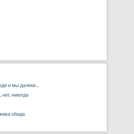
ди и мы далеки...
 нет, никогда
жива обида