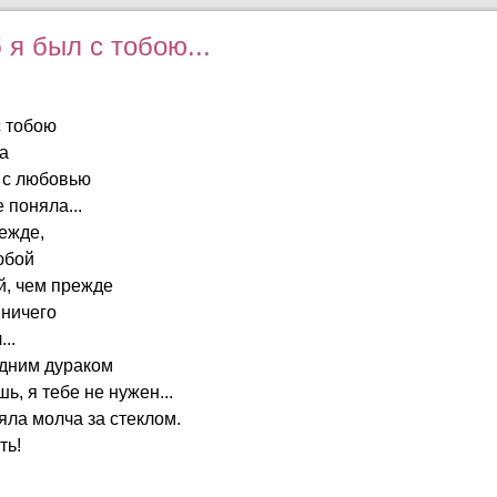
 я был с тобою...
с тобою
а
 с любовью
 поняла...
ежде,
юбой
й, чем прежде
 ничего
..
едним дураком
ь, я тебе не нужен...
яла молча за стеклом.
ть!