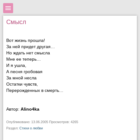
Смысл
Вот жизнь прошла!
За ней придет другая…
Но ждать нет смысла
Мне ее теперь…
И я ушла,
А песня гробовая
За мной несла
Остатки чувств,
Перерожденных в смерть…
Автор:
Alino4ka
Опубликовано: 13.06.2005 Просмотров: 4265
Раздел:
Стихи о любви